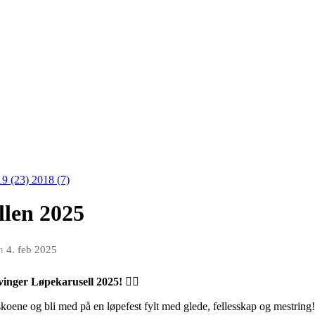
19 (23)
2018 (7)
llen 2025
n
4. feb 2025
svinger Løpekarusell 2025!
🏃‍♀️
eskoene og bli med på en løpefest fylt med glede, fellesskap og mestrin