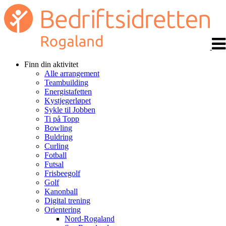
Veks
navi
Finn din aktivitet
Alle arrangement
Teambuilding
Energistafetten
Kystjegerløpet
Sykle til Jobben
Ti på Topp
Bowling
Buldring
Curling
Fotball
Futsal
Frisbeegolf
Golf
Kanonball
Digital trening
Orientering
Nord-Rogaland