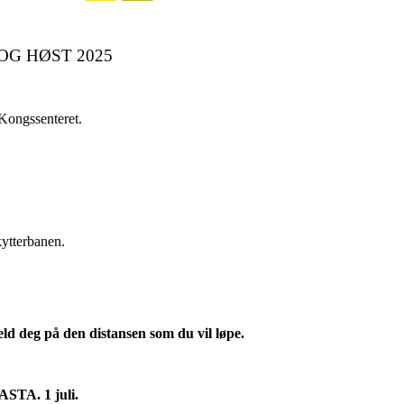
OG HØST 2025
Kongssenteret.
kytterbanen.
ld deg på den distansen som du vil løpe.
A. 1 juli.