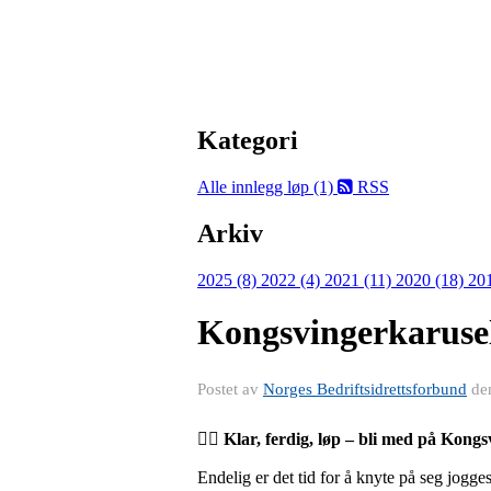
Kategori
Alle innlegg
løp (1)
RSS
Arkiv
2025 (8)
2022 (4)
2021 (11)
2020 (18)
20
Kongsvingerkaruse
Postet av
Norges Bedriftsidrettsforbund
de
🏃‍♂️
Klar, ferdig, løp – bli med på Kong
Endelig er det tid for å knyte på seg jogg