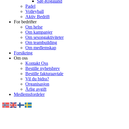
Sør-Rogaland
Padel
Volleyball
Aktiv Bedrift
For bedrifter
Om helse
Om kampanjer
Om sesongaktiviteter
Om teambuilding
Om medlemskap
Forsikring
Om oss
Kontakt Oss
Bestille nyhetsbrev
Bestille fakturaavtale
Vil du bidra?
Organisasjon
Årlig avgift
Medlemsfordeler