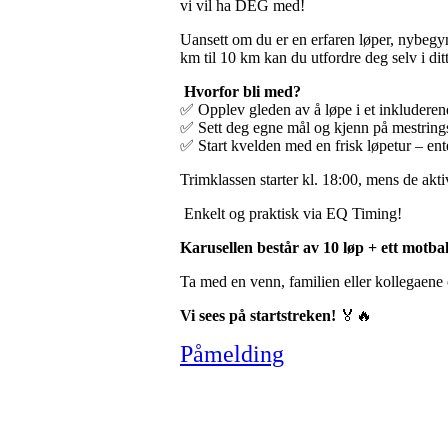
vi vil ha DEG med!
Uansett om du er en erfaren løper, nybegynn
km til 10 km kan du utfordre deg selv i dit
Hvorfor bli med?
✅ Opplev gleden av å løpe i et inkluderend
✅ Sett deg egne mål og kjenn på mestring
✅ Start kvelden med en frisk løpetur – ente
Trimklassen starter kl. 18:00, mens de akti
Enkelt og praktisk via EQ Timing!
Karusellen består av 10 løp + ett motb
Ta med en venn, familien eller kollegaene
Vi sees på startstreken!
🏅🔥
Påmelding