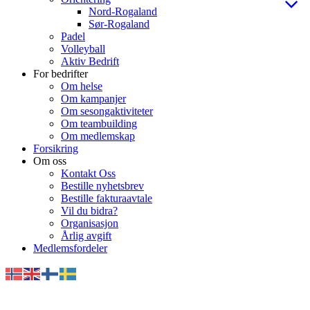
Nord-Rogaland
Sør-Rogaland
Padel
Volleyball
Aktiv Bedrift
For bedrifter
Om helse
Om kampanjer
Om sesongaktiviteter
Om teambuilding
Om medlemskap
Forsikring
Om oss
Kontakt Oss
Bestille nyhetsbrev
Bestille fakturaavtale
Vil du bidra?
Organisasjon
Årlig avgift
Medlemsfordeler