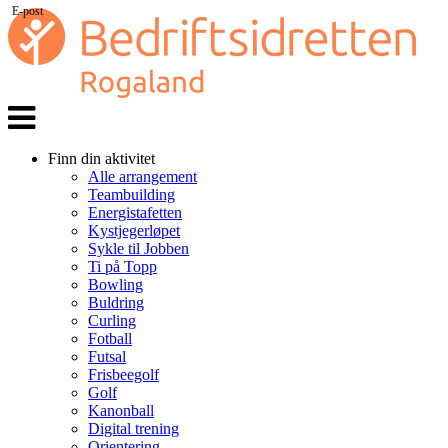
E-post
Veks
navi
Finn din aktivitet
Alle arrangement
Teambuilding
Energistafetten
Kystjegerløpet
Sykle til Jobben
Ti på Topp
Bowling
Buldring
Curling
Fotball
Futsal
Frisbeegolf
Golf
Kanonball
Digital trening
Orientering