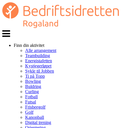
Veks
navi
Finn din aktivitet
Alle arrangement
Teambuilding
Energistafetten
Kystjegerløpet
Sykle til Jobben
Ti på Topp
Bowling
Buldring
Curling
Fotball
Futsal
Frisbeegolf
Golf
Kanonball
Digital trening
Orientering