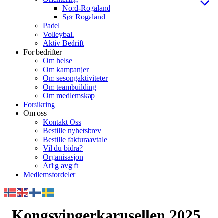
Nord-Rogaland
Sør-Rogaland
Padel
Volleyball
Aktiv Bedrift
For bedrifter
Om helse
Om kampanjer
Om sesongaktiviteter
Om teambuilding
Om medlemskap
Forsikring
Om oss
Kontakt Oss
Bestille nyhetsbrev
Bestille fakturaavtale
Vil du bidra?
Organisasjon
Årlig avgift
Medlemsfordeler
Kongsvingerkarusellen 2025