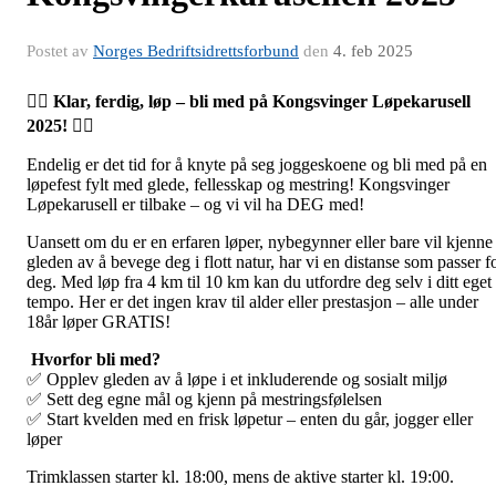
Postet av
Norges Bedriftsidrettsforbund
den
4. feb 2025
🏃‍♂️
Klar, ferdig, løp – bli med på Kongsvinger Løpekarusell
2025!
🏃‍♀️
Endelig er det tid for å knyte på seg joggeskoene og bli med på en
løpefest fylt med glede, fellesskap og mestring! Kongsvinger
Løpekarusell er tilbake – og vi vil ha DEG med!
Uansett om du er en erfaren løper, nybegynner eller bare vil kjenne
gleden av å bevege deg i flott natur, har vi en distanse som passer f
deg. Med løp fra 4 km til 10 km kan du utfordre deg selv i ditt eget
tempo. Her er det ingen krav til alder eller prestasjon – alle under
18år løper GRATIS!
Hvorfor bli med?
✅ Opplev gleden av å løpe i et inkluderende og sosialt miljø
✅ Sett deg egne mål og kjenn på mestringsfølelsen
✅ Start kvelden med en frisk løpetur – enten du går, jogger eller
løper
Trimklassen starter kl. 18:00, mens de aktive starter kl. 19:00.