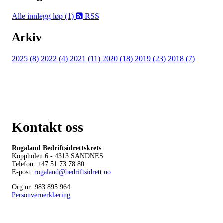
Alle innlegg
løp (1)
RSS
Arkiv
2025 (8)
2022 (4)
2021 (11)
2020 (18)
2019 (23)
2018 (7)
Kontakt oss
Rogaland Bedriftsidrettskrets
Koppholen 6 - 4313 SANDNES
Telefon: +
47 51 73 78 80
E-post:
rogaland@bedriftsidrett.no
Org.nr: 983 895 964
Personvernerklæring